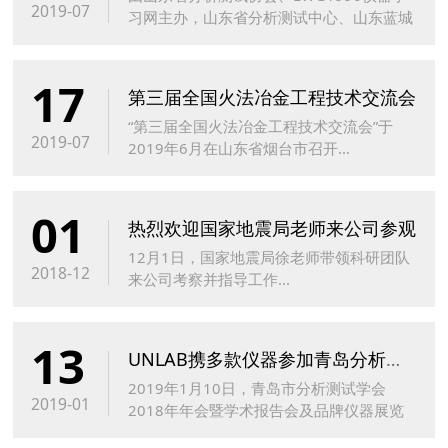
2019-07
习网主办，山东省分析测试中心、⼭东蓝城
分析测试有限公司、济南东岱科学器材有限
公司承办的“2019年山东省样品前处理技术
17
创新大会”...
第三届全国火法冶金工程技术交流会
“第三届全国火法冶金工程技术交流会”于
2019-07
2019年6月在山东省烟台市召开...
01
热烈欢迎国家地震局老师来公司参观
12月1日，国家地震局徐老师带领科研团队
2018-12
来公司考察并指导工作...
13
UNLAB携多款仪器参加青岛分析测试学会2018年年会暨学术报告会
2019年1月10日，青岛市分析测试学会
2019-01
2018年年会暨学术报告会及品牌仪器展览
会在青岛汇泉王朝大酒店盛大召开。此次会