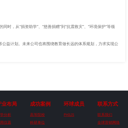
时，从“捐资助学”、“慈善捐赠”到“抗震救灾”、“环境保护”等领
”等公益计划。未来公司也将围绕教育做长远的体系规划，力求实现公
产业布局
成功案例
环球成员
联系方式
学分析
高等院校
PHILIS
联系我们
用仪器
科研单位
全球营销网络