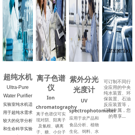
超纯水机
离子色谱
紫外分光
可订制不同行
仪
业应用的中央
光度计
Ultra-Pure
纯水装置、环
Water Purifier
Ion
保装置、石油
UV
反应装置等，
实验室纯水机适
chromatography
订制专属，您
spectrophotometer
用于超纯水需求
离子色谱仪可实
...
的尊享
应用于农产品和
现对阴、阳离子
较大的化学分析
食品分析、植物
及氰根、碘离
和生命科学实验
生化、饲料、水
子、糖、小分子